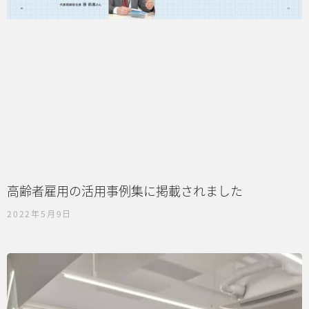
高齢者雇用の活用事例集に掲載されました
2022年5月9日