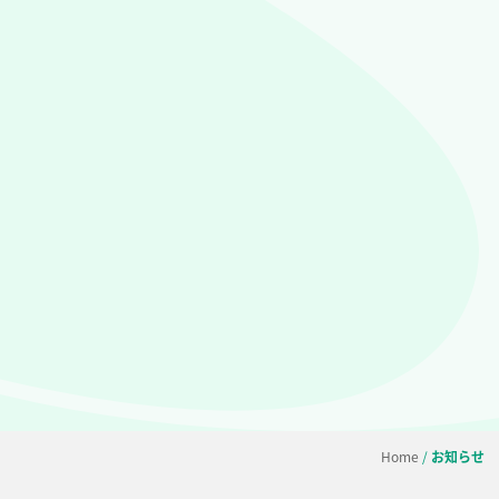
Home
/
お知らせ