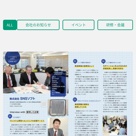
ALL
会社のお知らせ
イベント
研修・会議