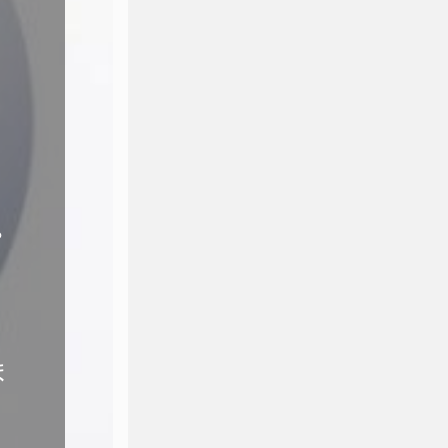
。
。
ま