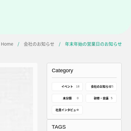
Home
/
会社のお知らせ
/
年末年始の営業日のお知らせ
Category
イベント
会社のお知らせ
18
25
未分類
研修・会議
0
5
社員インタビュー
0
TAGS