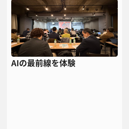
AIの最前線を体験
Microsoft Community Season of AI
Global AI Bootcamp 2025（Tokyo
Chapters）
Tokyo Azure AI Meetup
Group