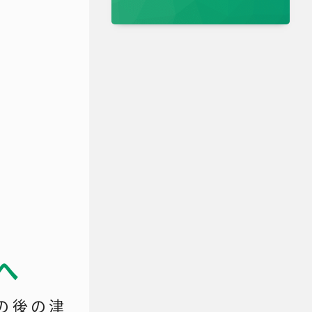
へ
の後の津