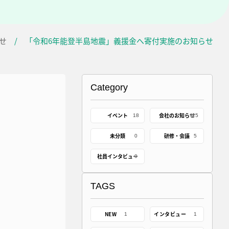
せ
/
「令和6年能登半島地震」義援金へ寄付実施のお知らせ
Category
イベント
会社のお知らせ
18
25
未分類
研修・会議
0
5
社員インタビュー
0
TAGS
NEW
インタビュー
1
1